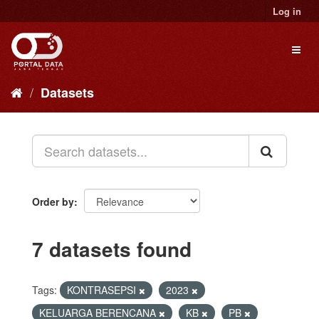
Skip
Log in
to
content
Toggl
naviga
Datasets
Order by
7 datasets found
Tags:
KONTRASEPSI
2023
KELUARGA BERENCANA
KB
PB