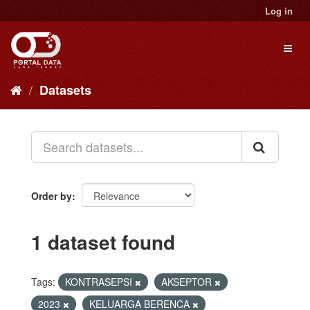
Skip
Log in
to
content
Toggl
naviga
Datasets
Order by
1 dataset found
Tags:
KONTRASEPSI
AKSEPTOR
2023
KELUARGA BERENCA