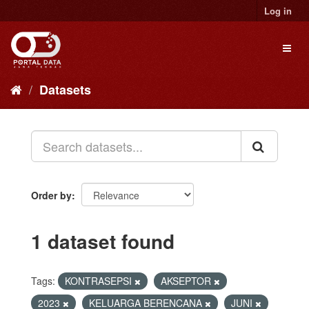
Skip
Log in
to
content
Toggl
naviga
Datasets
Order by
1 dataset found
Tags:
KONTRASEPSI
AKSEPTOR
2023
KELUARGA BERENCANA
JUNI