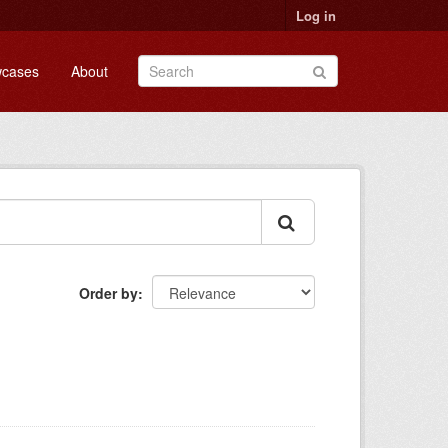
Log in
cases
About
Order by