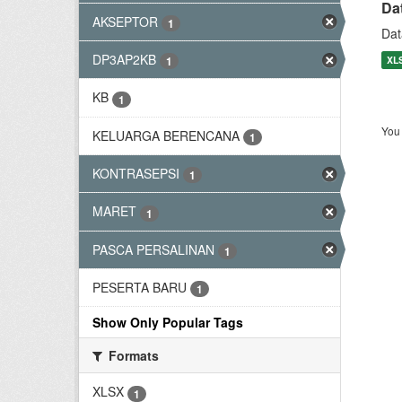
Da
AKSEPTOR
1
Dat
DP3AP2KB
XL
1
KB
1
You 
KELUARGA BERENCANA
1
KONTRASEPSI
1
MARET
1
PASCA PERSALINAN
1
PESERTA BARU
1
Show Only Popular Tags
Formats
XLSX
1