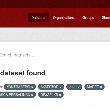
Datasets
Organizations
Groups
Show
 dataset found
s:
KONTRASEPSI
AKSEPTOR
2023
MARET
ASCA PERSALINAN
DP3AP2KB