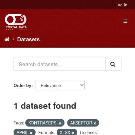
Skip
Log in
to
content
Toggl
naviga
Datasets
Order by
1 dataset found
Tags:
KONTRASEPSI
AKSEPTOR
APRIL
Formats:
XLSX
Licenses: