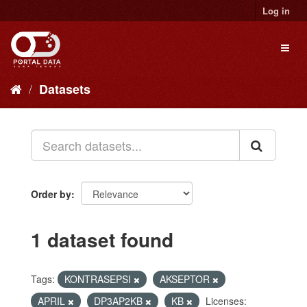
Skip
Log in
to
content
Toggl
naviga
Datasets
Order by
1 dataset found
Tags:
KONTRASEPSI
AKSEPTOR
APRIL
DP3AP2KB
KB
Licenses: