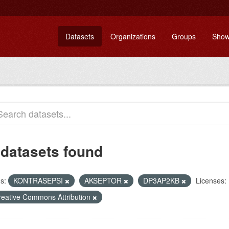
Datasets
Organizations
Groups
Show
 datasets found
s:
KONTRASEPSI
AKSEPTOR
DP3AP2KB
Licenses:
reative Commons Attribution