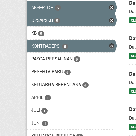
Da
AKSEPTOR
5
Dat
DP3AP2KB
XL
5
KB
5
Da
KONTRASEPSI
5
Dat
XL
PASCA PERSALINAN
5
PESERTA BARU
5
Da
Dat
KELUARGA BERENCANA
4
XL
APRIL
1
Da
JULI
1
Dat
JUNI
1
XL
KELUARGA BERENCA