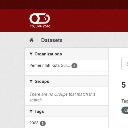
Skip
to
content
Datasets
Organizations
Pemerintah Kota Sur...
5
Groups
5
There are no Groups that match this
search
Tag
C
Tags
2023
5