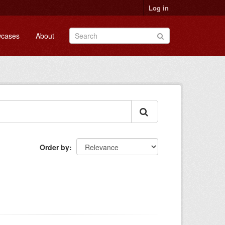
Log in
cases
About
Order by