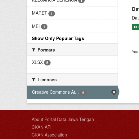
1
Da
MARET
1
Dat
MEI
1
XL
Show Only Popular Tags
Formats
You 
XLSX
5
Licenses
Creative Commons At...
5
About Portal Data Jawa Tengah
CKAN API
CKAN Association