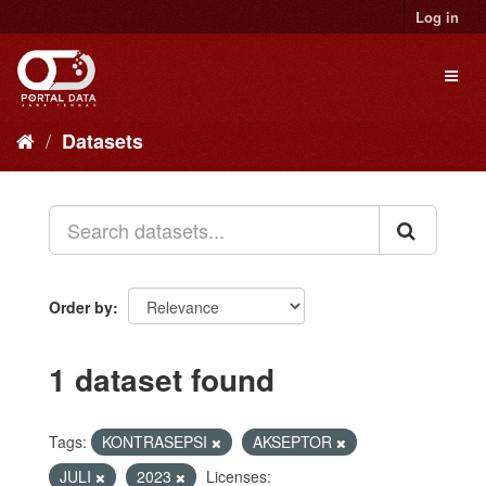
Skip
Log in
to
content
Toggl
naviga
Datasets
Order by
1 dataset found
Tags:
KONTRASEPSI
AKSEPTOR
JULI
2023
Licenses: