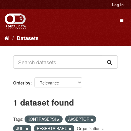
Skip
Log in
to
content
Toggl
naviga
Datasets
Order by
1 dataset found
Tags:
KONTRASEPSI
AKSEPTOR
JULI
PESERTA BARU
Organizations: