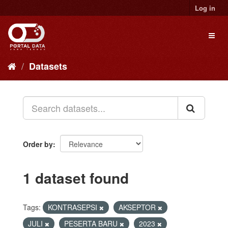
Skip
Log in
to
content
Toggl
naviga
Datasets
Order by
1 dataset found
Tags:
KONTRASEPSI
AKSEPTOR
JULI
PESERTA BARU
2023