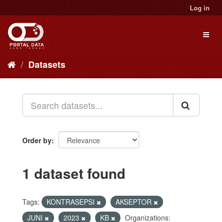
Skip
Log in
to
content
Toggl
naviga
Datasets
Order by
1 dataset found
Tags:
KONTRASEPSI
AKSEPTOR
JUNI
2023
KB
Organizations: