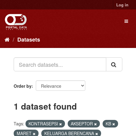
Skip
Log in
to
content
Toggl
naviga
Datasets
Order by
1 dataset found
Tags:
KONTRASEPSI
AKSEPTOR
KB
MARET
KELUARGA BERENCANA