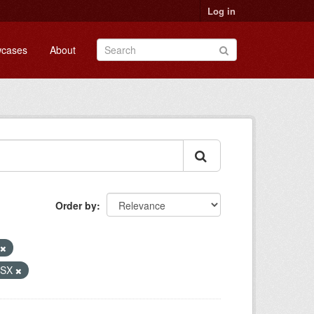
Log in
cases
About
Order by
LSX