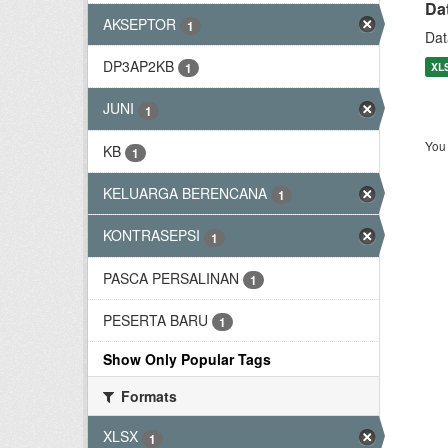
Da
AKSEPTOR
1
Dat
DP3AP2KB
XL
1
JUNI
1
You 
KB
1
KELUARGA BERENCANA
1
KONTRASEPSI
1
PASCA PERSALINAN
1
PESERTA BARU
1
Show Only Popular Tags
Formats
XLSX
1