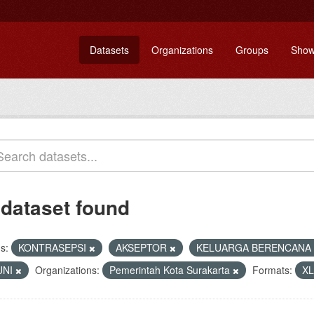
Datasets
Organizations
Groups
Show
 dataset found
s:
KONTRASEPSI
AKSEPTOR
KELUARGA BERENCANA
UNI
Organizations:
Pemerintah Kota Surakarta
Formats:
X