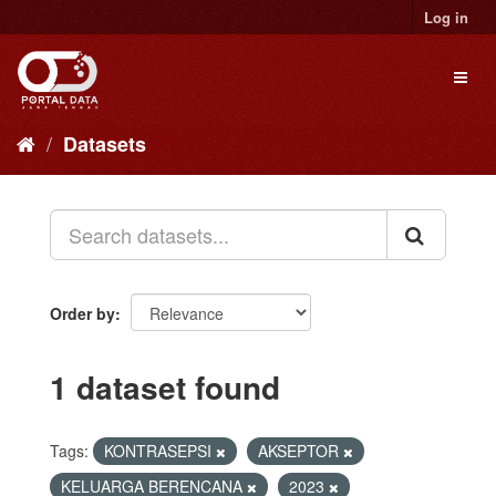
Skip
Log in
to
content
Toggl
naviga
Datasets
Order by
1 dataset found
Tags:
KONTRASEPSI
AKSEPTOR
KELUARGA BERENCANA
2023