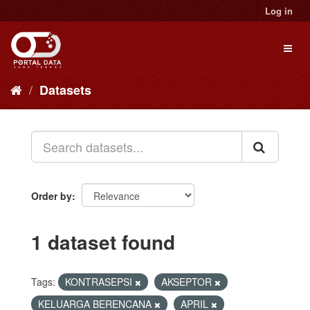
Skip
Log in
to
content
Toggl
naviga
Datasets
Order by
1 dataset found
Tags:
KONTRASEPSI
AKSEPTOR
KELUARGA BERENCANA
APRIL