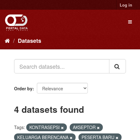
Skip
Log in
to
content
Toggl
naviga
Datasets
Order by
4 datasets found
Tags:
KONTRASEPSI
AKSEPTOR
KELUARGA BERENCANA
PESERTA BARU