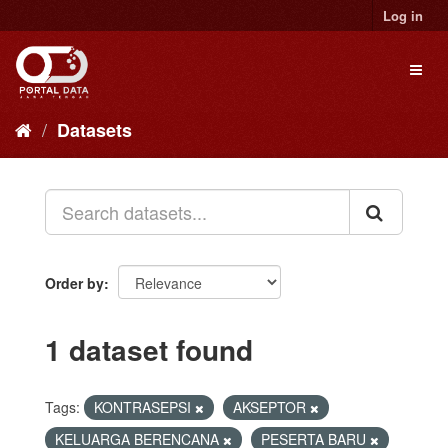
Skip
Log in
to
content
Toggl
naviga
Datasets
Order by
1 dataset found
Tags:
KONTRASEPSI
AKSEPTOR
KELUARGA BERENCANA
PESERTA BARU