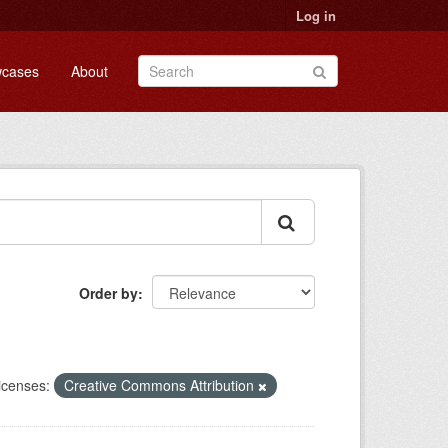
Log in
cases
About
Order by
icenses:
Creative Commons Attribution