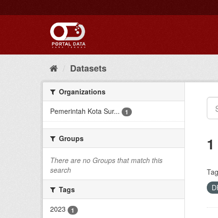
Skip
to
content
Datasets
Organizations
Pemerintah Kota Sur...
1
Groups
1
There are no Groups that match this
search
Tag
D
Tags
2023
1