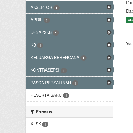
Da
AKSEPTOR
1
Dat
APRIL
XL
1
DP3AP2KB
1
You 
KB
1
KELUARGA BERENCANA
1
KONTRASEPSI
1
PASCA PERSALINAN
1
PESERTA BARU
1
Formats
XLSX
1