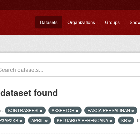
Datasets
Organizations
Groups
Show
 dataset found
s:
KONTRASEPSI
AKSEPTOR
PASCA PERSALINAN
P3AP2KB
APRIL
KELUARGA BERENCANA
KB
L