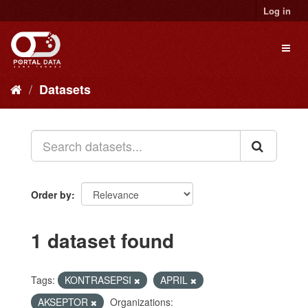
Skip
Log in
to
content
Toggl
naviga
Datasets
Order by
1 dataset found
Tags:
KONTRASEPSI
APRIL
AKSEPTOR
Organizations: