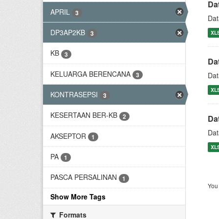
Da
APRIL
3
Dat
DP3AP2KB
XL
3
KB
3
Da
KELUARGA BERENCANA
3
Dat
XL
KONTRASEPSI
3
KESERTAAN BER-KB
2
Da
Dat
AKSEPTOR
1
XL
PA
1
PASCA PERSALINAN
1
You 
Show More Tags
Formats