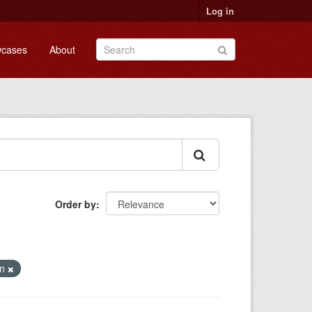
Log in
cases
About
Order by
on