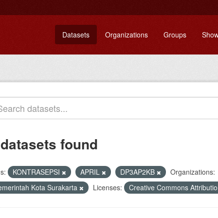
Datasets
Organizations
Groups
Show
 datasets found
s:
KONTRASEPSI
APRIL
DP3AP2KB
Organizations:
emerintah Kota Surakarta
Licenses:
Creative Commons Attributi