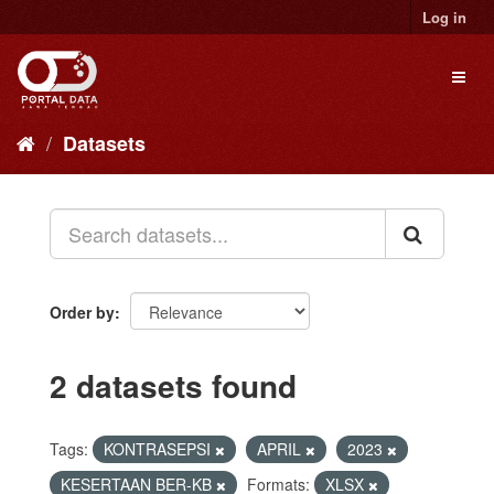
Skip
Log in
to
content
Toggl
naviga
Datasets
Order by
2 datasets found
Tags:
KONTRASEPSI
APRIL
2023
KESERTAAN BER-KB
Formats:
XLSX