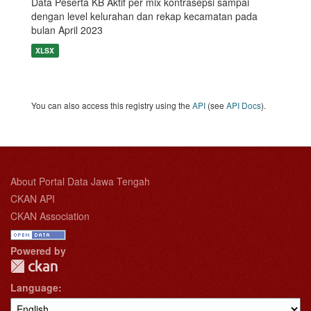
Data Peserta KB Aktif per mix kontrasepsi sampai
dengan level kelurahan dan rekap kecamatan pada
bulan April 2023
XLSX
You can also access this registry using the
API
(see
API Docs
).
About Portal Data Jawa Tengah
CKAN API
CKAN Association
Powered by
Language