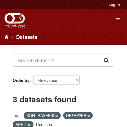
Skip
Log in
to
content
Toggl
naviga
Datasets
Order by
3 datasets found
Tags:
KONTRASEPSI
DP3AP2KB
APRIL
Licenses: