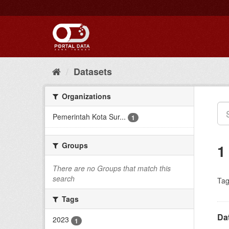
Skip
to
content
Datasets
Organizations
Pemerintah Kota Sur...
1
Groups
1
There are no Groups that match this
search
Tag
Tags
Da
2023
1