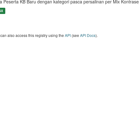
a Peserta KB Baru dengan kategori pasca persalinan per Mix Kontrase
SX
can also access this registry using the
API
(see
API Docs
).