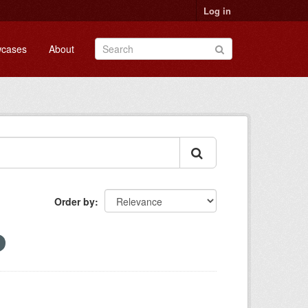
Log in
cases
About
Order by