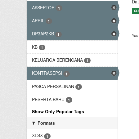
Dat
AKSEPTOR
1
XL
APRIL
1
DP3AP2KB
1
You 
KB
1
KELUARGA BERENCANA
1
KONTRASEPSI
1
PASCA PERSALINAN
1
PESERTA BARU
1
Show Only Popular Tags
Formats
XLSX
1