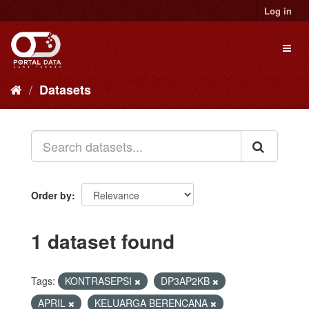
Skip
Log in
to
content
Toggl
naviga
Datasets
Order by
1 dataset found
Tags:
KONTRASEPSI
DP3AP2KB
APRIL
KELUARGA BERENCANA