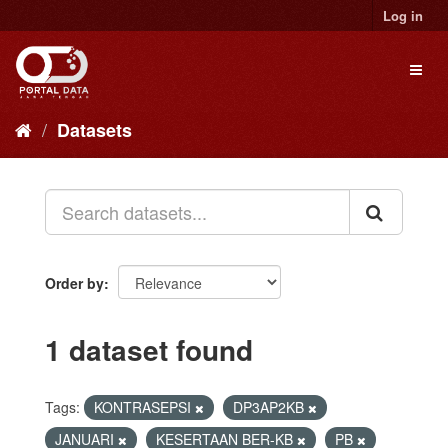
Skip
Log in
to
content
Toggl
naviga
Datasets
Order by
1 dataset found
Tags:
KONTRASEPSI
DP3AP2KB
JANUARI
KESERTAAN BER-KB
PB