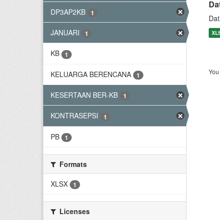
Da
DP3AP2KB
1
Dat
JANUARI
XL
1
KB
1
You 
KELUARGA BERENCANA
1
KESERTAAN BER-KB
1
KONTRASEPSI
1
PB
1
Formats
XLSX
1
Licenses