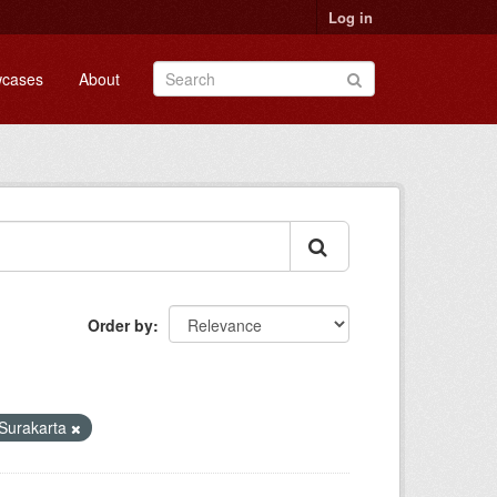
Log in
cases
About
Order by
 Surakarta