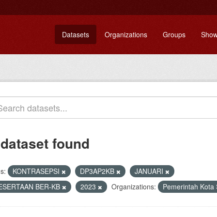
Datasets
Organizations
Groups
Show
 dataset found
s:
KONTRASEPSI
DP3AP2KB
JANUARI
ESERTAAN BER-KB
2023
Organizations:
Pemerintah Kota