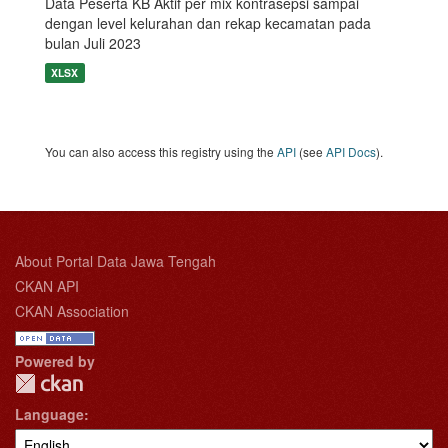
Data Peserta KB Aktif per mix kontrasepsi sampai
dengan level kelurahan dan rekap kecamatan pada
bulan Juli 2023
XLSX
You can also access this registry using the
API
(see
API Docs
).
About Portal Data Jawa Tengah
CKAN API
CKAN Association
Powered by
Language