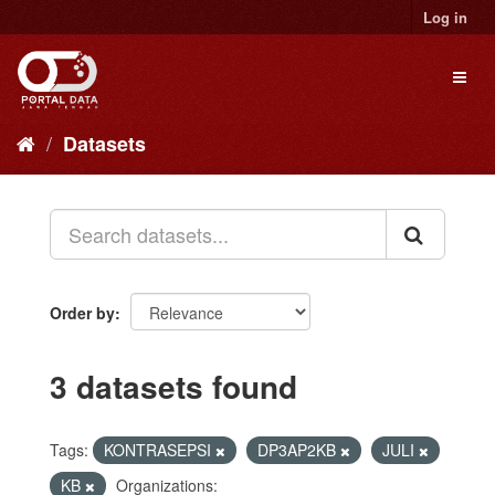
Skip
Log in
to
content
Toggl
naviga
Datasets
Order by
3 datasets found
Tags:
KONTRASEPSI
DP3AP2KB
JULI
KB
Organizations: