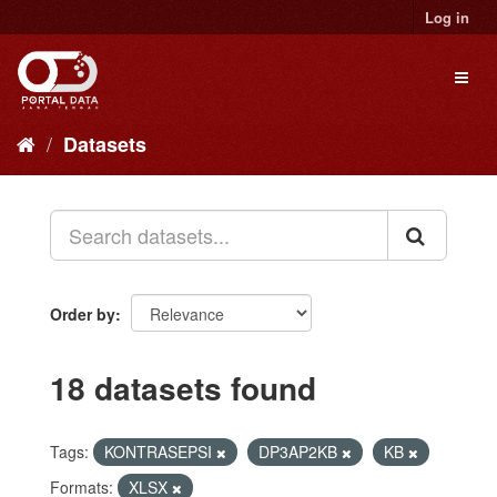
Skip
Log in
to
content
Toggl
naviga
Datasets
Order by
18 datasets found
Tags:
KONTRASEPSI
DP3AP2KB
KB
Formats:
XLSX