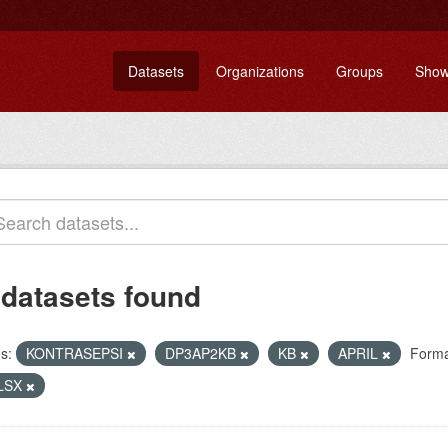
Datasets
Organizations
Groups
Show
 datasets found
s:
KONTRASEPSI
DP3AP2KB
KB
APRIL
Forma
LSX