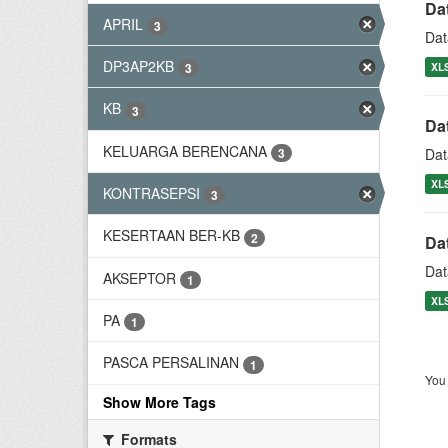
Da
APRIL
3
Dat
DP3AP2KB
XL
3
KB
3
Da
KELUARGA BERENCANA
3
Dat
XL
KONTRASEPSI
3
KESERTAAN BER-KB
2
Da
Dat
AKSEPTOR
1
XL
PA
1
PASCA PERSALINAN
1
You 
Show More Tags
Formats