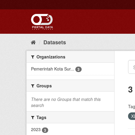
Skip
to
content
Datasets
Organizations
Pemerintah Kota Sur...
3
Groups
3
There are no Groups that match this
search
Tag
X
Tags
2023
3