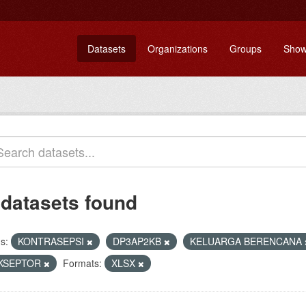
Datasets
Organizations
Groups
Show
 datasets found
s:
KONTRASEPSI
DP3AP2KB
KELUARGA BERENCANA
KSEPTOR
Formats:
XLSX