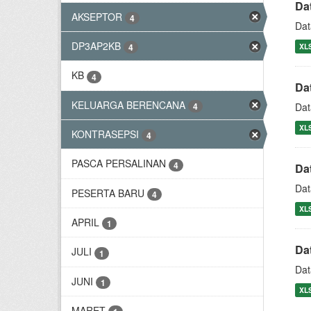
Da
AKSEPTOR
4
Dat
DP3AP2KB
XL
4
KB
4
Da
KELUARGA BERENCANA
4
Dat
XL
KONTRASEPSI
4
PASCA PERSALINAN
4
Da
Dat
PESERTA BARU
4
XL
APRIL
1
Da
JULI
1
Dat
JUNI
1
XL
MARET