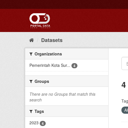
Skip
to
content
Datasets
Organizations
Pemerintah Kota Sur...
4
Groups
4
There are no Groups that match this
search
Tag
A
Tags
2023
4