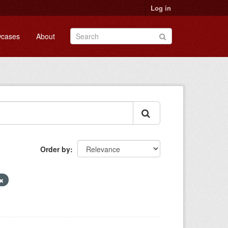
Log in
cases
About
Order by