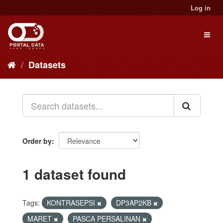
Skip
Log in
to
content
Toggl
naviga
Datasets
Order by
1 dataset found
Tags:
KONTRASEPSI
DP3AP2KB
MARET
PASCA PERSALINAN