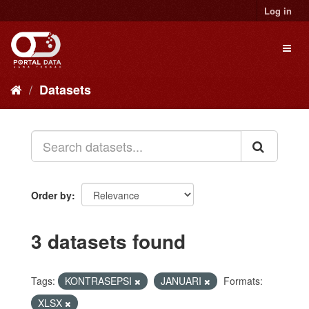
Skip
Log in
to
content
Toggl
naviga
Datasets
Order by
3 datasets found
Tags:
KONTRASEPSI
JANUARI
Formats:
XLSX