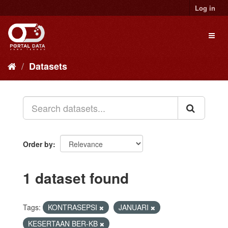
Skip
Log in
to
content
Toggl
naviga
Datasets
Order by
1 dataset found
Tags:
KONTRASEPSI
JANUARI
KESERTAAN BER-KB