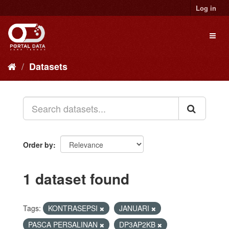
Skip
Log in
to
content
Toggl
naviga
Datasets
Order by
1 dataset found
Tags:
KONTRASEPSI
JANUARI
PASCA PERSALINAN
DP3AP2KB