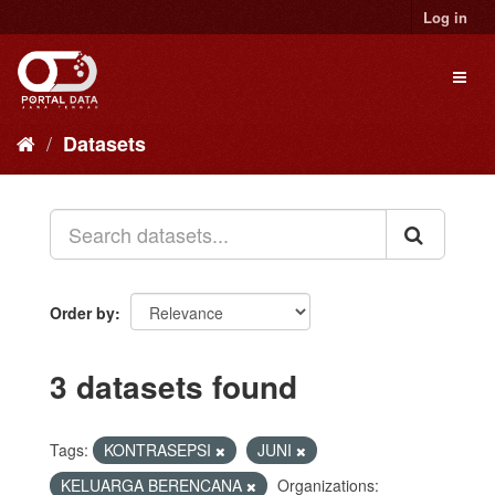
Skip
Log in
to
content
Toggl
naviga
Datasets
Order by
3 datasets found
Tags:
KONTRASEPSI
JUNI
KELUARGA BERENCANA
Organizations: