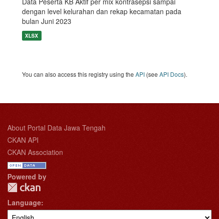
Data Peserta KB Aktif per mix kontrasepsi sampai
dengan level kelurahan dan rekap kecamatan pada
bulan Juni 2023
XLSX
You can also access this registry using the
API
(see
API Docs
).
About Portal Data Jawa Tengah
CKAN API
CKAN Association
Powered by
Language