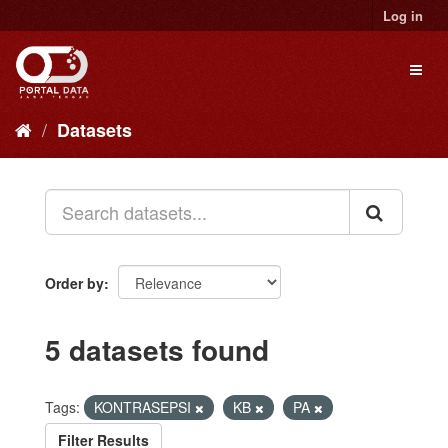
Skip
Log in
to
content
Toggl
naviga
Datasets
Order by
5 datasets found
Tags:
KONTRASEPSI
KB
PA
Filter Results