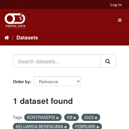
Skip
Log in
to
content
Toggl
naviga
Datasets
Order by
1 dataset found
Tags:
KONTRASEPSI
KB
2023
KELUARGA BERENCANA
FEBRUARI