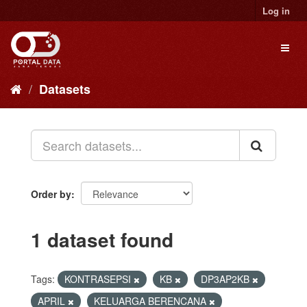
Skip
Log in
to
content
Toggl
naviga
Datasets
Order by
1 dataset found
Tags:
KONTRASEPSI
KB
DP3AP2KB
APRIL
KELUARGA BERENCANA