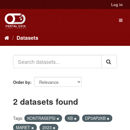
Skip
Log in
to
content
Toggl
naviga
Datasets
Order by
2 datasets found
Tags:
KONTRASEPSI
KB
DP3AP2KB
MARET
2023