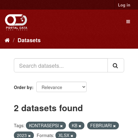
Skip
Log in
to
content
Toggl
naviga
Datasets
Order by
2 datasets found
Tags:
KONTRASEPSI
KB
FEBRUARI
2023
Formats:
XLSX