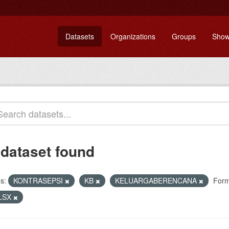
Datasets
Organizations
Groups
Show
 dataset found
s:
KONTRASEPSI
KB
KELUARGABERENCANA
Form
LSX