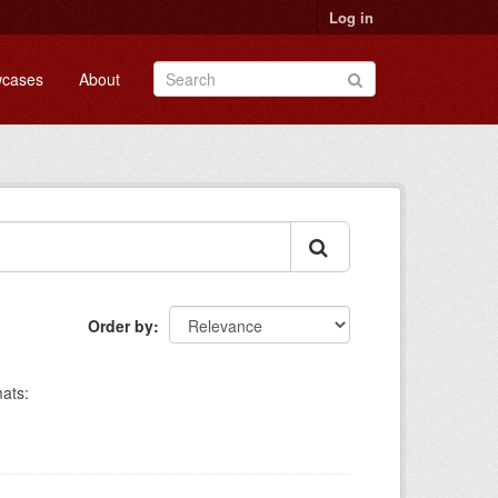
Log in
cases
About
Order by
ats: