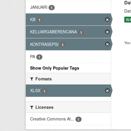
Da
JANUARI
1
Dat
KB
XL
1
KELUARGABERENCANA
1
You 
KONTRASEPSI
1
PA
1
Show Only Popular Tags
Formats
XLSX
1
Licenses
Creative Commons At...
1