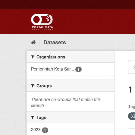
Skip
to
content
Datasets
Organizations
Pemerintah Kota Sur...
1
Groups
1
There are no Groups that match this
search
Tag
X
Tags
2023
1