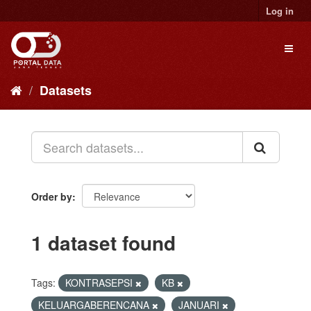
Skip
Log in
to
content
Toggl
naviga
Datasets
Order by
1 dataset found
Tags:
KONTRASEPSI
KB
KELUARGABERENCANA
JANUARI