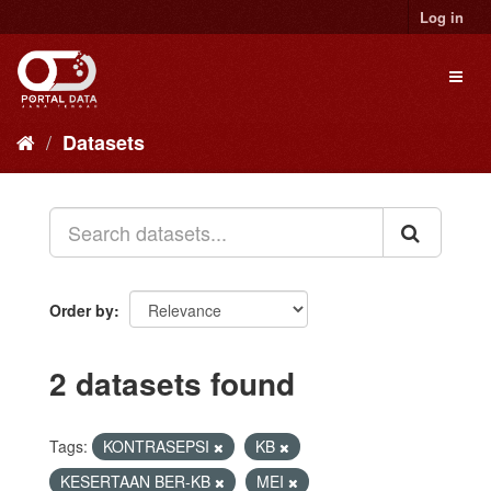
Skip
Log in
to
content
Toggl
naviga
Datasets
Order by
2 datasets found
Tags:
KONTRASEPSI
KB
KESERTAAN BER-KB
MEI