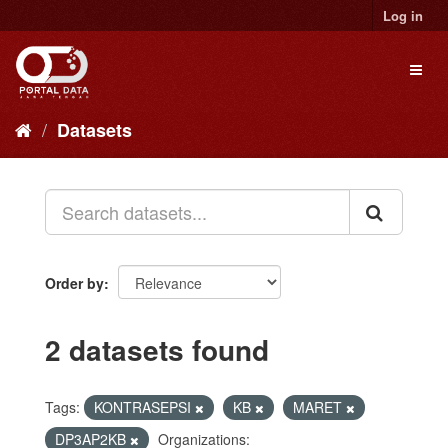
Skip
Log in
to
content
Toggl
naviga
Datasets
Order by
2 datasets found
Tags:
KONTRASEPSI
KB
MARET
DP3AP2KB
Organizations: