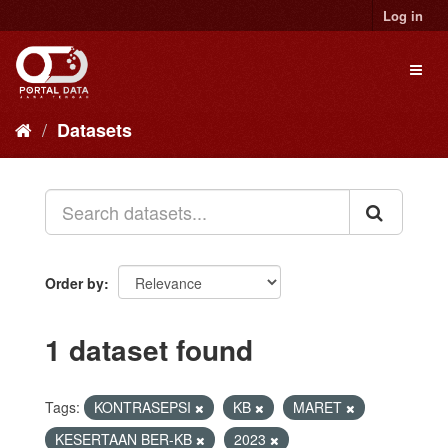
Skip
Log in
to
content
Toggl
naviga
Datasets
Order by
1 dataset found
Tags:
KONTRASEPSI
KB
MARET
KESERTAAN BER-KB
2023