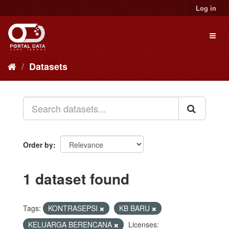
Skip
Log in
to
content
Toggl
naviga
Datasets
Order by
1 dataset found
Tags:
KONTRASEPSI
KB BARU
KELUARGA BERENCANA
Licenses: