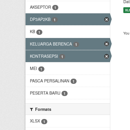
Dat
AKSEPTOR
1
XL
DP3AP2KB
1
KB
1
You 
KELUARGA BERENCA
1
KONTRASEPSI
1
MEI
1
PASCA PERSALINAN
1
PESERTA BARU
1
Formats
XLSX
1