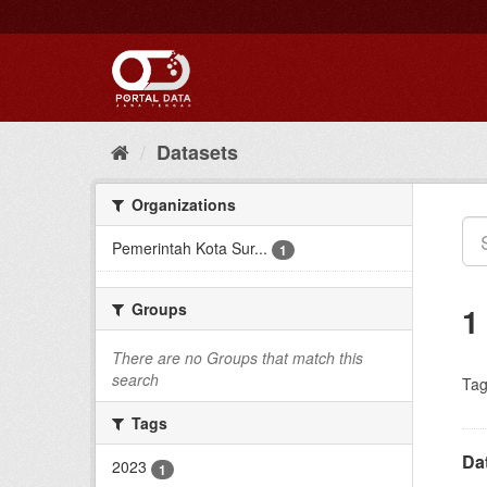
Skip
to
content
Datasets
Organizations
Pemerintah Kota Sur...
1
Groups
1
There are no Groups that match this
search
Tag
Tags
Da
2023
1