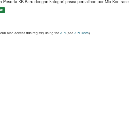
a Peserta KB Baru dengan kategori pasca persalinan per Mix Kontras
SX
can also access this registry using the
API
(see
API Docs
).