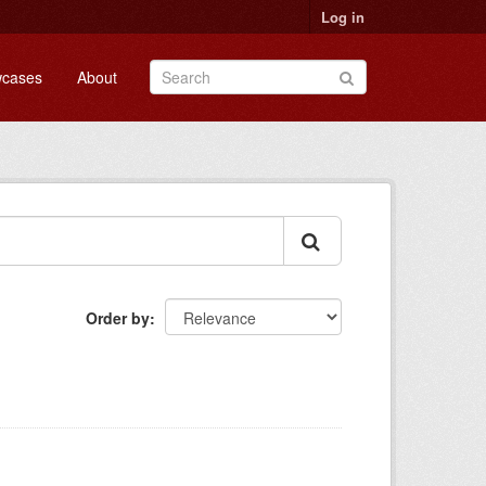
Log in
cases
About
Order by