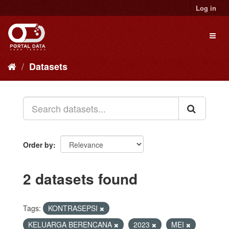
Skip
Log in
to
content
Toggl
naviga
Datasets
Order by
2 datasets found
Tags:
KONTRASEPSI
KELUARGA BERENCANA
2023
MEI