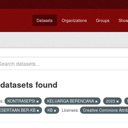
Datasets
Organizations
Groups
Show
 datasets found
s:
KONTRASEPSI
KELUARGA BERENCANA
2023
ESERTAAN BER-KB
KB
Licenses:
Creative Commons Attri