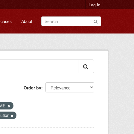
Log in
cases
About
Order by
MEI
bution