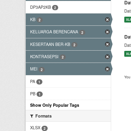
Da
DP3AP2KB
2
Dat
KB
XL
2
KELUARGA BERENCANA
2
Da
KESERTAAN BER-KB
2
Dat
XL
KONTRASEPSI
2
MEI
2
You 
PA
1
PB
1
Show Only Popular Tags
Formats
XLSX
2