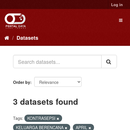
Skip
Log in
to
content
Toggl
naviga
Datasets
Order by
3 datasets found
Tags:
KONTRASEPSI
KELUARGA BERENCANA
APRIL